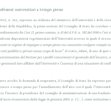
professori universitari a tempo pieno
22, n. 262, espresso su richiesta del ministero dell’università e della rice
idente della Repubblica, la prima sezione del Consiglio di Stato ha concluso 
rdinamento fra l’art.13, primo comma, n.10 del d.P.R. n. 382 del 1980 e l’art
onformi disposizioni regolamentari dell’Università avverso la quale il ricors
centi in regime di impegno a tempo pieno sia consentito svolgere compiti ist
enti pubblici e privati senza scopo di lucro”.
Si tratta, infatti, di uno di quei
utorizzazione del Rettore per i profili concernenti il quomodo dell’incarico, o
e gestionali loro affidate dall’Università e l’assenza di una situazione di conf
 aver accolto la domanda di sospensiva, il Consiglio di Stato ha espresso pa
essore a tempo pieno per l’annullamento dell’atto con il quale l’Università
re l’incarico di presidente del consiglio di amministrazione di una fondazion
i lucro riconosciuto dalla legge 16 gennaio 2003, n. 3 (….), come istituzione di