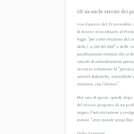
Gli incarichi esterni dei 
Con il parere del 23 novembre 20
di ricorso straordinario al Pres
legge “
per come risultano dal coo
della l. n.240 del 2010
” e delle c
pacificamente ritenere che ai do
vincolo di subordinazione presso 
ottenere solamente la “
previa a
attività didattiche, scientifiche 
interessi, con l’Ateneo”.
Nel caso di specie, quindi, dopo
del ricorso proposto da un prof
negato l’autorizzazione a svolge
statuto “
ente morale senza fine d
Giulio Vesperini