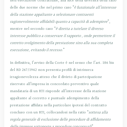
nell’esecuzione contrattuale, alla luce della diversità della ratio
delle due norme che nel primo caso “
è funzionale all’interesse
della stazione appaltante a selezionare contraenti
ragionevolmente affidabili quanto a capacità di adempiere
”,
mentre nel secondo caso “
è diretta a tutelare il diverso
interesse pubblico a conservare il rapporto , onde permettere il
corretto svolgimento della prestazione sino alla sua completa
esecuzione, evitando il recesso
.”
In definitiva, l’avviso della Corte è nel senso che l’art. 186 bis
del RD 267/1942 non presenta profili di intrinseca
irragionevolezza atteso che il divieto di partecipazione
riservato all’impresa in concordato preventivo quale
mandataria di un RTI risponde all’interesse della stazione
appaltante al corretto e puntuale adempimento della
prestazione affidata nella particolare ipotesi del contratto
concluso con un RTI, collocandosi nella ratio “
sottesa alla
regola generale di esclusione delle procedure di affidamento
delle imprese sottoposte a procedure concorsuali
”.