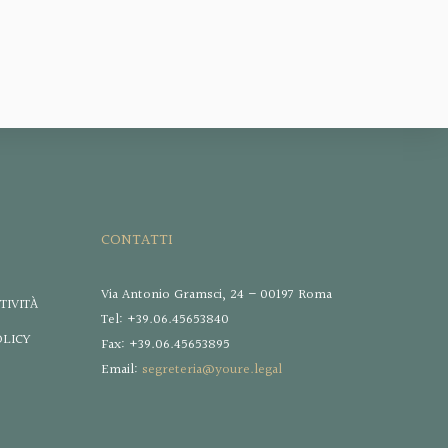
CONTATTI
Via Antonio Gramsci, 24 – 00197 Roma
TIVITÀ
Tel: +39.06.45653840
OLICY
Fax: +39.06.45653895
Email:
segreteria@youre.legal