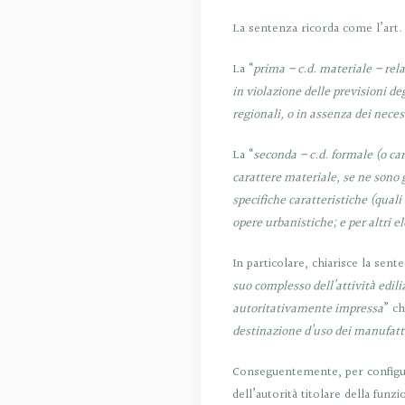
La sentenza ricorda come l’art. 3
La “
prima – c.d. materiale – rela
in violazione delle previsioni de
regionali, o in assenza dei necessa
La “
seconda – c.d. formale (o ca
carattere materiale, se ne sono g
specifiche caratteristiche (quali
opere urbanistiche; e per altri e
In particolare, chiarisce la sent
suo complesso dell’attività edili
autoritativamente impressa
” ch
destinazione d’uso dei manufatti
Conseguentemente, per configura
dell’autorità titolare della funzi