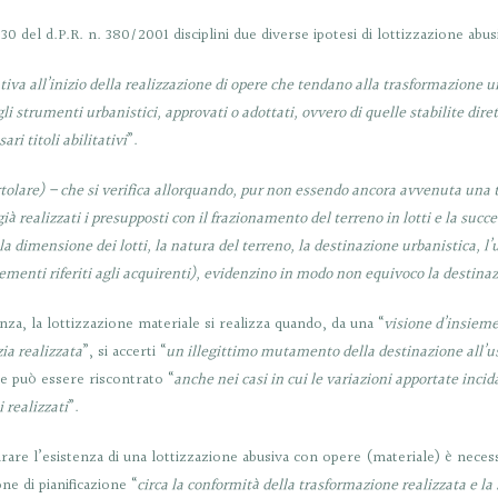
0 del d.P.R. n. 380/2001 disciplini due diverse ipotesi di lottizzazione abus
tiva all’inizio della realizzazione di opere che tendano alla trasformazione ur
gli strumenti urbanistici, approvati o adottati, ovvero di quelle stabilite dire
ri titoli abilitativi
”.
rtolare) – che si verifica allorquando, pur non essendo ancora avvenuta una t
ià realizzati i presupposti con il frazionamento del terreno in lotti e la succe
 la dimensione dei lotti, la natura del terreno, la destinazione urbanistica, l’
lementi riferiti agli acquirenti), evidenzino in modo non equivoco la destinaz
enza, la lottizzazione materiale si realizza quando, da una “
visione d’insieme 
zia realizzata
”, si accerti “
un illegittimo mutamento della destinazione all’us
e può essere riscontrato “
anche nei casi in cui le variazioni apportate inc
 realizzati
”.
re l’esistenza di una lottizzazione abusiva con opere (materiale) è necessa
one di pianificazione “
circa la conformità della trasformazione realizzata e l