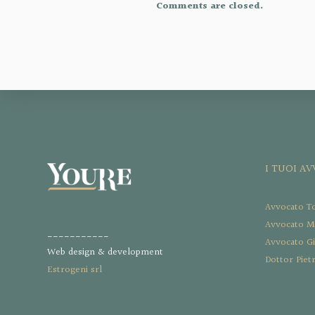
Comments are closed.
I TUOI A
Avvocato T
Avvocato Ma
___________
Avvocato G
Web design & development
Dottor Piet
Estrogeni srl