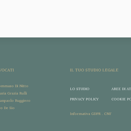
VVOCATI
IL TUO STUDIO LEGALE
ommaso Di Nitto
LO STUDIO
AREE DI AT
ria Grazia Rulli
PRIVACY POLICY
COOKIE P
ianpaolo Ruggiero
ro De Sio
Informativa GDPR . CNF