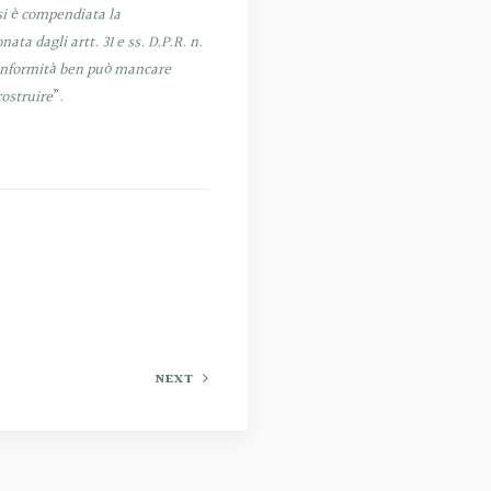
 si è compendiata la
a dagli artt. 31 e ss. D.P.R. n.
 conformità ben può mancare
costruire
”.
NEXT