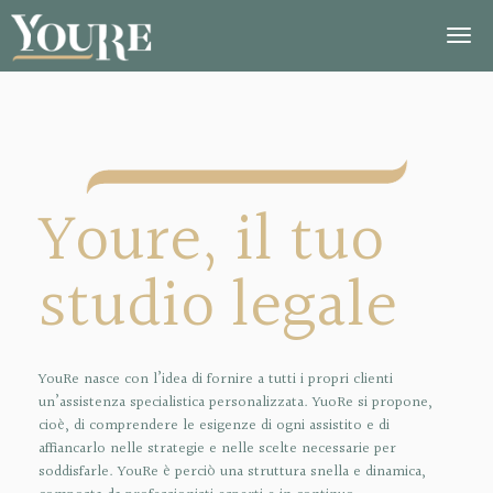
Youre, il tuo
studio legale
YouRe nasce con l’idea di fornire a tutti i propri clienti
un’assistenza specialistica personalizzata. YuoRe si propone,
cioè, di comprendere le esigenze di ogni assistito e di
affiancarlo nelle strategie e nelle scelte necessarie per
soddisfarle. YouRe è perciò una struttura snella e dinamica,