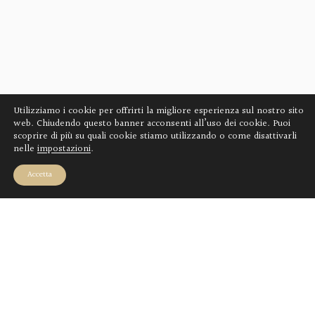
Utilizziamo i cookie per offrirti la migliore esperienza sul nostro sito
web. Chiudendo questo banner acconsenti all’uso dei cookie. Puoi
scoprire di più su quali cookie stiamo utilizzando o come disattivarli
nelle
impostazioni
.
Accetta