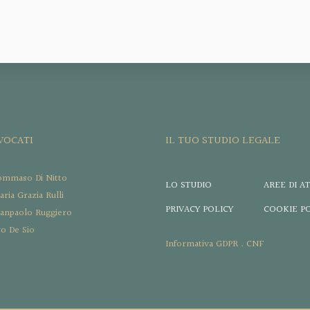
VVOCATI
IL TUO STUDIO LEGALE
ommaso Di Nitto
LO STUDIO
AREE DI AT
ria Grazia Rulli
PRIVACY POLICY
COOKIE P
ianpaolo Ruggiero
ro De Sio
Informativa GDPR . CNF