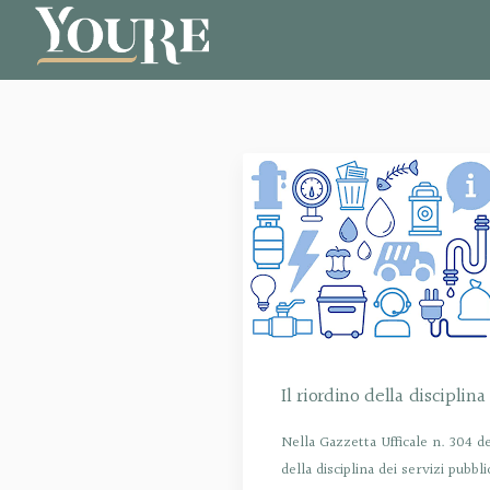
Il riordino della disciplin
Nella Gazzetta Ufficale n. 304 d
della disciplina dei servizi pubbl