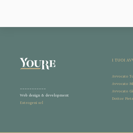
I TUOI A
Avvocato T
Avvocato Ma
___________
Avvocato G
Web design & development
Dottor Piet
Estrogeni srl